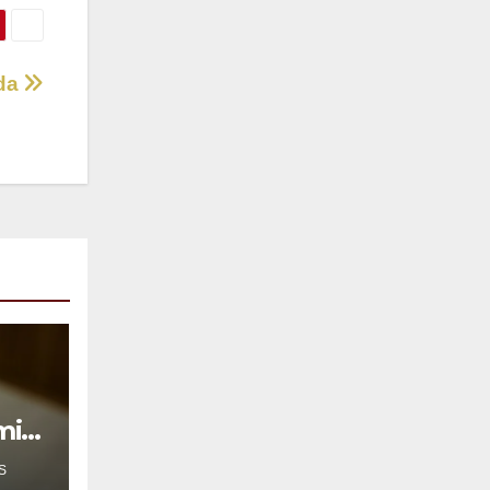
ida
mil
S