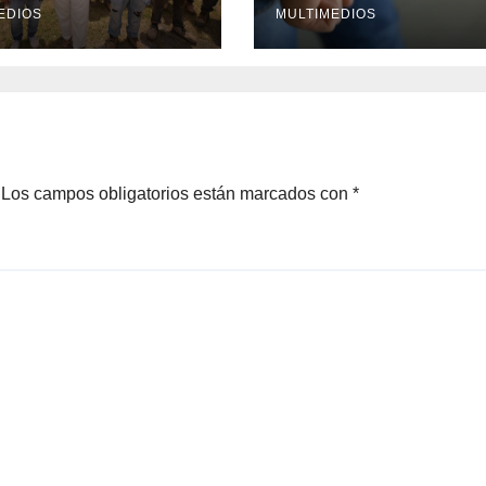
nio en crisis
EDIOS
MULTIMEDIOS
Los campos obligatorios están marcados con
*