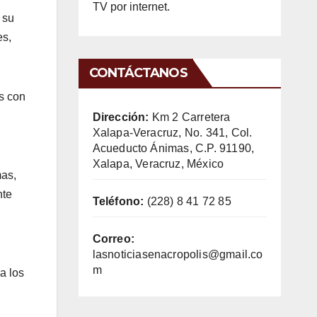
TV por internet.
 su
es,
CONTÁCTANOS
es con
Dirección:
Km 2 Carretera
Xalapa-Veracruz, No. 341, Col.
Acueducto Ánimas, C.P. 91190,
Xalapa, Veracruz, México
mas,
nte
Teléfono:
(228) 8 41 72 85
Correo:
lasnoticiasenacropolis@gmail.co
m
a los