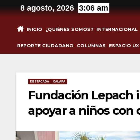
Saltar
8 agosto, 2026
3:06 am
al
contenido
INICIO
¿QUIÉNES SOMOS?
INTERNACIONAL
REPORTE CIUDADANO
COLUMNAS
ESPACIO UX
DESTACADA
XALAPA
Fundación Lepach i
apoyar a niños con 