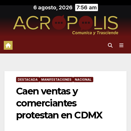
Saltar
6 agosto, 2026
7:56 am
al
contenido
DESTACADA
MANIFESTACIONES
NACIONAL
Caen ventas y
comerciantes
protestan en CDMX