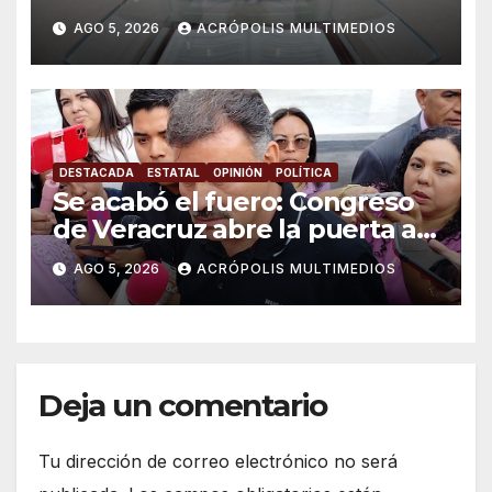
AGO 5, 2026
ACRÓPOLIS MULTIMEDIOS
DESTACADA
ESTATAL
OPINIÓN
POLÍTICA
Se acabó el fuero: Congreso
de Veracruz abre la puerta a
proceso penal contra alcalde
AGO 5, 2026
ACRÓPOLIS MULTIMEDIOS
de Úrsulo Galván
Deja un comentario
Tu dirección de correo electrónico no será