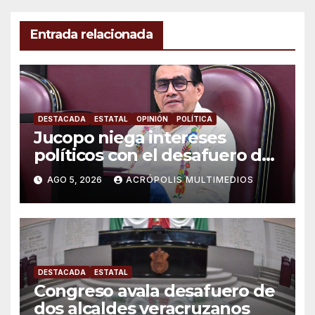
Entrada relacionada
DESTACADA
ESTATAL
OPINIÓN
POLÍTICA
Jucopo niega intereses
políticos con el desafuero de
alcaldes
AGO 5, 2026
ACRÓPOLIS MULTIMEDIOS
DESTACADA
ESTATAL
Congreso avala desafuero de
dos alcaldes veracruzanos