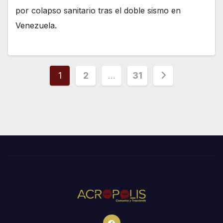
por colapso sanitario tras el doble sismo en
Venezuela.
Paginación
1
2
…
31
de
entradas