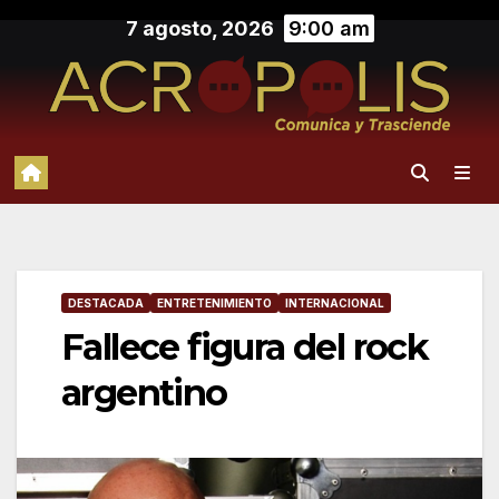
Saltar
7 agosto, 2026
9:00 am
al
contenido
DESTACADA
ENTRETENIMIENTO
INTERNACIONAL
Fallece figura del rock
argentino