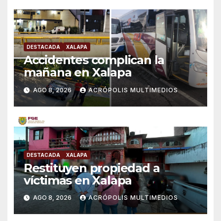
DESTACADA
XALAPA
Accidentes complican la
mañana en Xalapa
AGO 8, 2026
ACRÓPOLIS MULTIMEDIOS
DESTACADA
XALAPA
Restituyen propiedad a
víctimas en Xalapa
AGO 8, 2026
ACRÓPOLIS MULTIMEDIOS