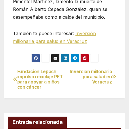
Pimentel Martínez, lamentó la muerte de
Román Alberto Cepeda González, quien se
desempeñaba como alcalde del municipio.
También te puede interesar:
Inversión
millonaria para salud en Veracruz
Fundación Lepach
Inversión millonaria
Navegación
impulsa reciclaje PET
para salud en
para apoyar a niños
Veracruz
de
con cáncer
entradas
Entrada relacionada