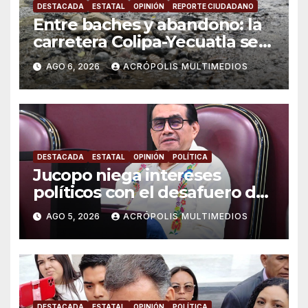
DESTACADA
ESTATAL
OPINIÓN
REPORTE CIUDADANO
Entre baches y abandono: la
carretera Colipa-Yecuatla se
convierte en un riesgo diario
AGO 6, 2026
ACRÓPOLIS MULTIMEDIOS
DESTACADA
ESTATAL
OPINIÓN
POLÍTICA
Jucopo niega intereses
políticos con el desafuero de
alcaldes
AGO 5, 2026
ACRÓPOLIS MULTIMEDIOS
DESTACADA
ESTATAL
OPINIÓN
POLÍTICA