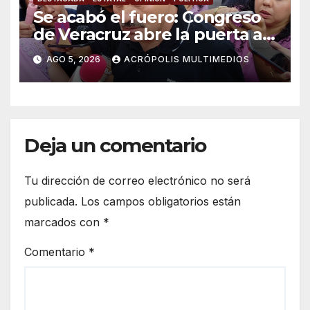
Se acabó el fuero: Congreso
de Veracruz abre la puerta a
proceso penal contra alcalde
AGO 5, 2026
ACRÓPOLIS MULTIMEDIOS
de Úrsulo Galván
Deja un comentario
Tu dirección de correo electrónico no será
publicada.
Los campos obligatorios están
marcados con
*
Comentario
*