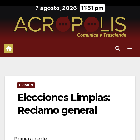
Saltar
7 agosto, 2026
11:51 pm
al
contenido
OPINIÓN
Elecciones Limpias:
Reclamo general
Primera parte.