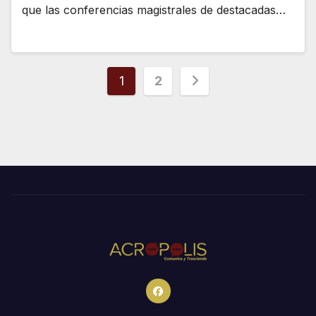
que las conferencias magistrales de destacadas…
Paginación
1
2
de
entradas