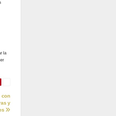
n
r la
cer
7 con
ras y
les