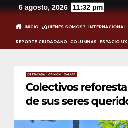
Saltar
6 agosto, 2026
11:32 pm
al
contenido
INICIO
¿QUIÉNES SOMOS?
INTERNACIONAL
REPORTE CIUDADANO
COLUMNAS
ESPACIO UX
DESTACADA
OPINIÓN
XALAPA
Colectivos refores
de sus seres querid