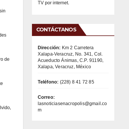
TV por internet.
sin
CONTÁCTANOS
des
Dirección:
Km 2 Carretera
Xalapa-Veracruz, No. 341, Col.
ro de
Acueducto Ánimas, C.P. 91190,
Xalapa, Veracruz, México
Teléfono:
(228) 8 41 72 85
te
Correo:
lasnoticiasenacropolis@gmail.co
lvido,
m