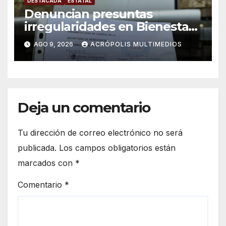
DESTACADA
ESTATAL
Denuncian presuntas
irregularidades en Bienestar
de Coatepec
AGO 9, 2026
ACRÓPOLIS MULTIMEDIOS
Deja un comentario
Tu dirección de correo electrónico no será
publicada.
Los campos obligatorios están
marcados con
*
Comentario
*