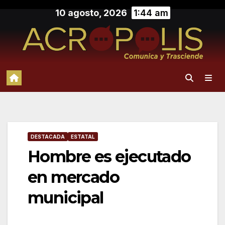
Saltar
10 agosto, 2026
1:44 am
al
contenido
DESTACADA
ESTATAL
Hombre es ejecutado
en mercado
municipal