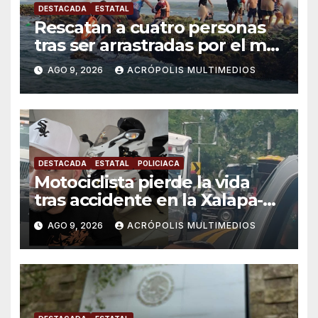
DESTACADA
ESTATAL
Rescatan a cuatro personas
tras ser arrastradas por el mar
en Chachalacas
AGO 9, 2026
ACRÓPOLIS MULTIMEDIOS
DESTACADA
ESTATAL
POLICIACA
Motociclista pierde la vida
tras accidente en la Xalapa-
Veracruz
AGO 9, 2026
ACRÓPOLIS MULTIMEDIOS