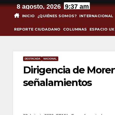
Saltar
8 agosto, 2026
9:37 am
al
INICIO
¿QUIÉNES SOMOS?
INTERNACIONAL
contenido
REPORTE CIUDADANO
COLUMNAS
ESPACIO UX
DESTACADA
NACIONAL
Dirigencia de Moren
señalamientos