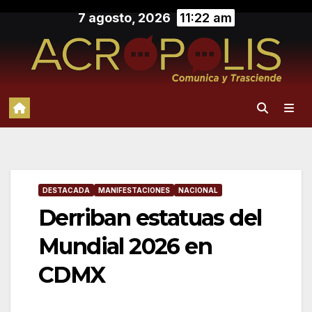
Saltar
7 agosto, 2026
11:22 am
al
contenido
DESTACADA
MANIFESTACIONES
NACIONAL
Derriban estatuas del
Mundial 2026 en
CDMX