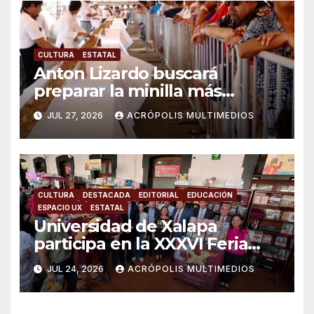
CULTURA
ESTATAL
Anton Lizardo buscará
preparar la minilla más
grande del mundo
JUL 27, 2026
ACRÓPOLIS MULTIMEDIOS
CULTURA
DESTACADA
EDITORIAL
EDUCACIÓN
ESPACIO UX
ESTATAL
Universidad de Xalapa
participa en la XXXVI Feria
Nacional del Libro Infantil y
JUL 24, 2026
ACRÓPOLIS MULTIMEDIOS
Juvenil