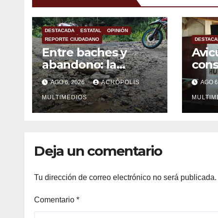
DESTACADA
ESTATAL
OPINIÓN
REPORTE CIUDADANO
DESTACA
Entre baches y
Avic
abandono: la
con
carretera Colipa-
mexi
AGO 6, 2026
ACRÓPOLIS
AGO 6
Yecuatla se
impo
convierte en un
MULTIMEDIOS
MULTIM
riesgo diario
Deja un comentario
Tu dirección de correo electrónico no será publicada.
Comentario
*