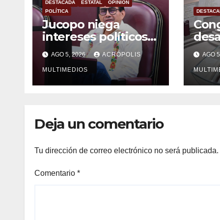
DESTACADA
ESTATAL
OPINIÓN
POLÍTICA
DESTACA
Jucopo niega
Cong
intereses políticos
desa
con el desafuero de
alca
AGO 5, 2026
ACRÓPOLIS
AGO 5
alcaldes
vera
MULTIMEDIOS
MULTIM
Deja un comentario
Tu dirección de correo electrónico no será publicada.
Comentario
*