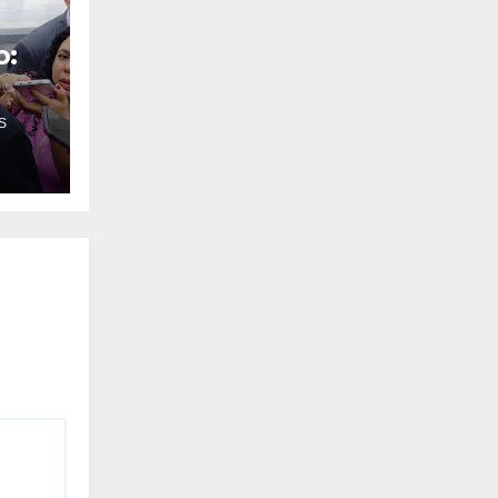
o:
S
o
o