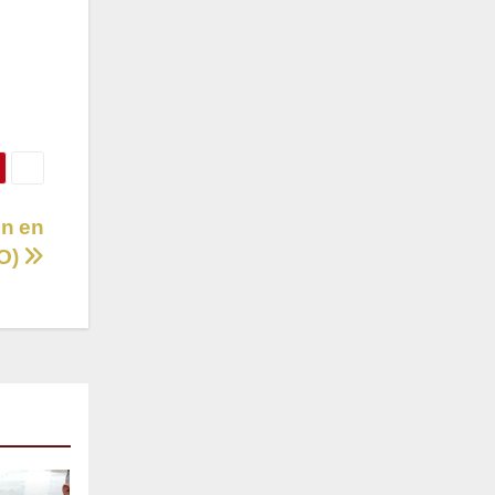
ón en
EO)