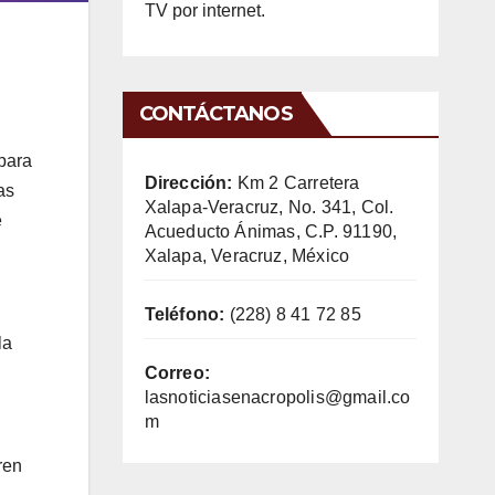
TV por internet.
CONTÁCTANOS
 para
Dirección:
Km 2 Carretera
as
Xalapa-Veracruz, No. 341, Col.
e
Acueducto Ánimas, C.P. 91190,
Xalapa, Veracruz, México
Teléfono:
(228) 8 41 72 85
la
Correo:
lasnoticiasenacropolis@gmail.co
m
ren