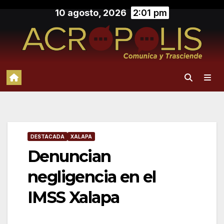
Saltar
10 agosto, 2026
2:01 pm
al
contenido
DESTACADA
XALAPA
Denuncian
negligencia en el
IMSS Xalapa