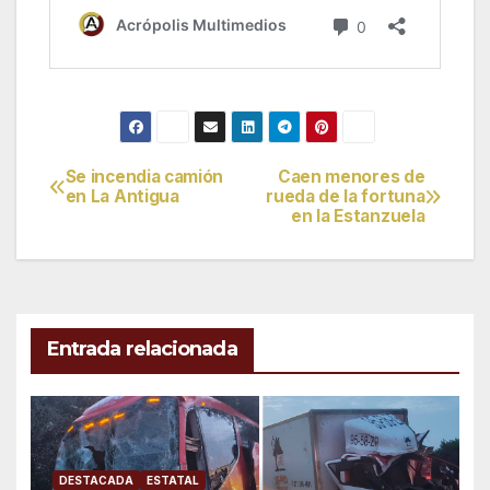
Se incendia camión
Caen menores de
Navegación
en La Antigua
rueda de la fortuna
en la Estanzuela
de
entradas
Entrada relacionada
DESTACADA
ESTATAL