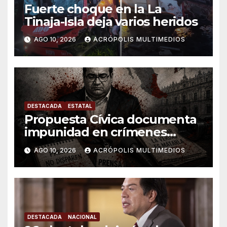
Fuerte choque en la La
Tinaja-Isla deja varios heridos
AGO 10, 2026
ACRÓPOLIS MULTIMEDIOS
DESTACADA
ESTATAL
Propuesta Cívica documenta
impunidad en crímenes
contra periodistas en
AGO 10, 2026
ACRÓPOLIS MULTIMEDIOS
Veracruz
DESTACADA
NACIONAL