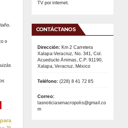
TV por internet.
ntaño.
CONTÁCTANOS
co o
Dirección:
Km 2 Carretera
Xalapa-Veracruz, No. 341, Col.
Acueducto Ánimas, C.P. 91190,
quizás
Xalapa, Veracruz, México
ros
Teléfono:
(228) 8 41 72 85
Correo:
lasnoticiasenacropolis@gmail.co
m
 para