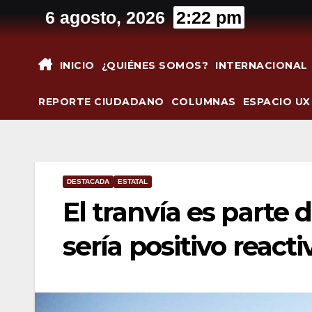
Saltar
6 agosto, 2026
2:22 pm
al
contenido
INICIO
¿QUIÉNES SOMOS?
INTERNACIONAL
REPORTE CIUDADANO
COLUMNAS
ESPACIO UX
DESTACADA
ESTATAL
El tranvía es parte 
sería positivo reac