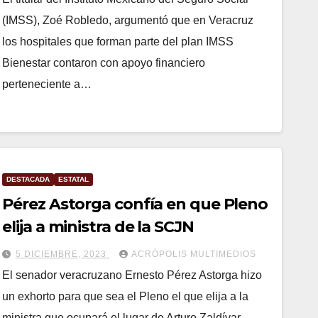
(IMSS), Zoé Robledo, argumentó que en Veracruz
los hospitales que forman parte del plan IMSS
Bienestar contaron con apoyo financiero
perteneciente a…
DESTACADA
ESTATAL
Pérez Astorga confía en que Pleno
elija a ministra de la SCJN
5 DICIEMBRE, 2023
ACRÓPOLIS MULTIMEDIOS
El senador veracruzano Ernesto Pérez Astorga hizo
un exhorto para que sea el Pleno el que elija a la
ministra que ocupará el lugar de Arturo Zaldívar,