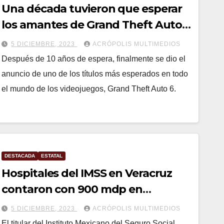
Una década tuvieron que esperar
los amantes de Grand Theft Auto
(+VIDEO)
5 DICIEMBRE, 2023
ACRÓPOLIS MULTIMEDIOS
Después de 10 años de espera, finalmente se dio el
anuncio de uno de los títulos más esperados en todo
el mundo de los videojuegos, Grand Theft Auto 6.
DESTACADA
ESTATAL
Hospitales del IMSS en Veracruz
contaron con 900 mdp en
financiamiento
5 DICIEMBRE, 2023
ACRÓPOLIS MULTIMEDIOS
El titular del Instituto Mexicano del Seguro Social