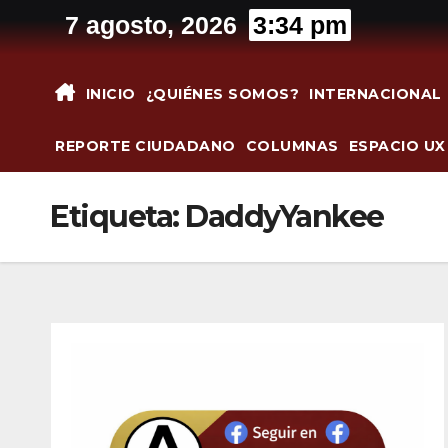
Saltar
7 agosto, 2026
3:34 pm
al
contenido
INICIO
¿QUIÉNES SOMOS?
INTERNACIONAL
REPORTE CIUDADANO
COLUMNAS
ESPACIO UX
Etiqueta:
DaddyYankee