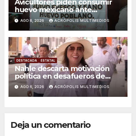
Avicultores piden consumir
huevo mexicano ante
importaciones
AGO 6, 2026
ACRÓPOLIS MULTIMEDIOS
DESTACADA
ESTATAL
Nahle descarta motivación
política en desafueros de
alcaldes
AGO 6, 2026
ACRÓPOLIS MULTIMEDIOS
Deja un comentario