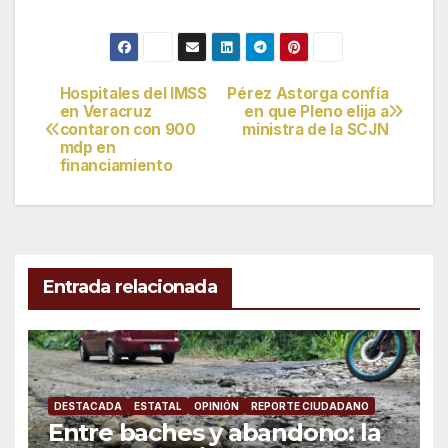
Hospitales del IMSS
Pérez Astorga confía
Navegación
en Veracruz
en que Pleno elija a
contaron con 900
ministra de la SCJN
de
mdp en
financiamiento
entradas
Entrada relacionada
DESTACADA
ESTATAL
OPINIÓN
REPORTE CIUDADANO
Entre baches y abandono: la