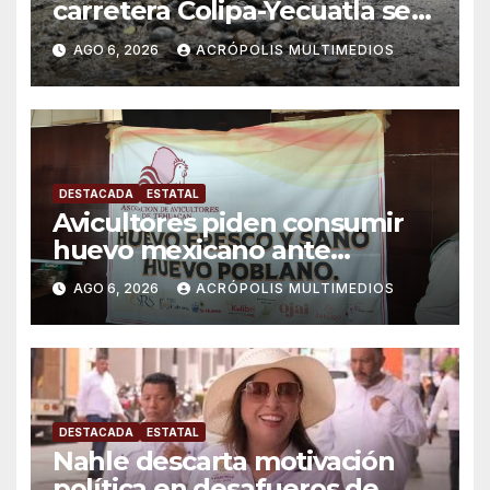
carretera Colipa-Yecuatla se
convierte en un riesgo diario
AGO 6, 2026
ACRÓPOLIS MULTIMEDIOS
DESTACADA
ESTATAL
Avicultores piden consumir
huevo mexicano ante
importaciones
AGO 6, 2026
ACRÓPOLIS MULTIMEDIOS
DESTACADA
ESTATAL
Nahle descarta motivación
política en desafueros de