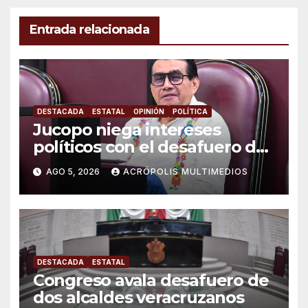
Entrada relacionada
DESTACADA
ESTATAL
OPINIÓN
POLÍTICA
Jucopo niega intereses
políticos con el desafuero de
alcaldes
AGO 5, 2026
ACRÓPOLIS MULTIMEDIOS
DESTACADA
ESTATAL
Congreso avala desafuero de
dos alcaldes veracruzanos