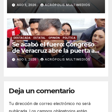
AGO 5, 2026
ACRÓPOLIS MULTIMEDIOS
DESTACADA
ESTATAL
OPINIÓN
POLÍTICA
Se acabó el fuero: Congreso
de Veracruz abre la puerta a
proceso penal contra alcalde
AGO 5, 2026
ACRÓPOLIS MULTIMEDIOS
de Úrsulo Galván
Deja un comentario
Tu dirección de correo electrónico no será
publicada.
Los campos obligatorios están