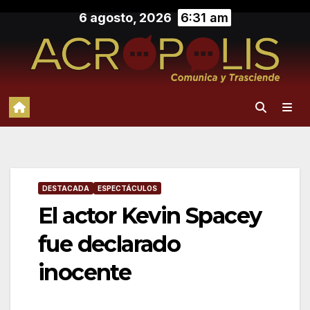
Saltar
6 agosto, 2026
6:31 am
al
contenido
DESTACADA
ESPECTÁCULOS
El actor Kevin Spacey
fue declarado
inocente