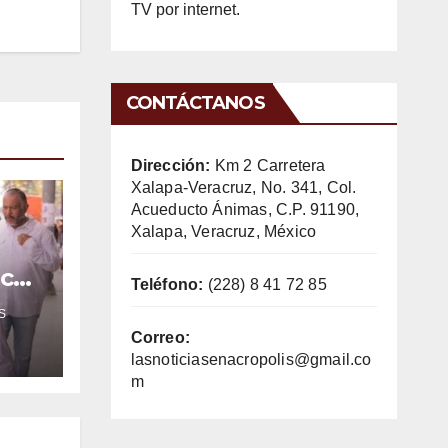
TV por internet.
CONTÁCTANOS
Dirección:
Km 2 Carretera
Xalapa-Veracruz, No. 341, Col.
Acueducto Ánimas, C.P. 91190,
Xalapa, Veracruz, México
ica
Teléfono:
(228) 8 41 72 85
e
S
Correo:
lasnoticiasenacropolis@gmail.co
m