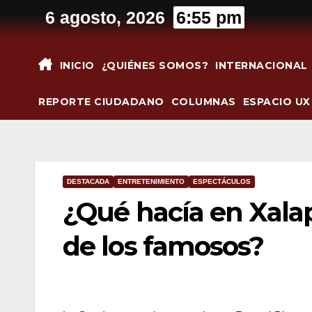
Saltar
6 agosto, 2026
6:55 pm
al
contenido
INICIO
¿QUIÉNES SOMOS?
INTERNACIONAL
REPORTE CIUDADANO
COLUMNAS
ESPACIO UX
DESTACADA
ENTRETENIMIENTO
ESPECTÁCULOS
¿Qué hacía en Xalap
de los famosos?