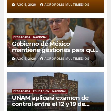
política en Veracruz
AGO 5, 2026
ACRÓPOLIS MULTIMEDIOS
DESTACADA
NACIONAL
Gobierno de México
mantiene gestiones para que
el Papa León XIV visite el país
AGO 5, 2026
ACRÓPOLIS MULTIMEDIOS
DESTACADA
EDUCACIÓN
NACIONAL
UNAM aplicará examen de
control entre el 12 y 19 de
agosto tras polémica por