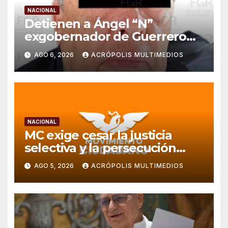
NACIONAL
Detienen a Ángel “N”
exgobernador de Guerrero
por caso Ayotzinapa
AGO 6, 2026
ACRÓPOLIS MULTIMEDIOS
NACIONAL
MC exige cesar la justicia
selectiva y la persecución
política en Veracruz
AGO 5, 2026
ACRÓPOLIS MULTIMEDIOS