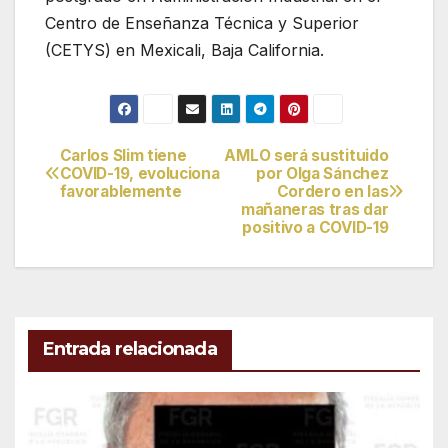
Centro de Enseñanza Técnica y Superior
(CETYS) en Mexicali, Baja California.
Carlos Slim tiene
AMLO será sustituido
Navegación
COVID-19, evoluciona
por Olga Sánchez
favorablemente
Cordero en las
de
mañaneras tras dar
positivo a COVID-19
entradas
Entrada relacionada