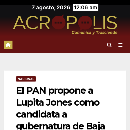
Saltar
7 agosto, 2026
12:06 am
al
contenido
NACIONAL
El PAN propone a
Lupita Jones como
candidata a
gubernatura de Baja