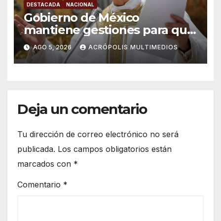
DESTACADA
NACIONAL
Gobierno de México
mantiene gestiones para que
el Papa León XIV visite el país
AGO 5, 2026
ACRÓPOLIS MULTIMEDIOS
Deja un comentario
Tu dirección de correo electrónico no será
publicada.
Los campos obligatorios están
marcados con
*
Comentario
*