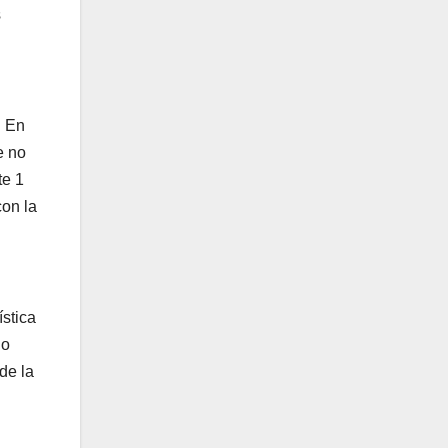
s
. En
e no
te 1
con la
l
stica
ño
de la