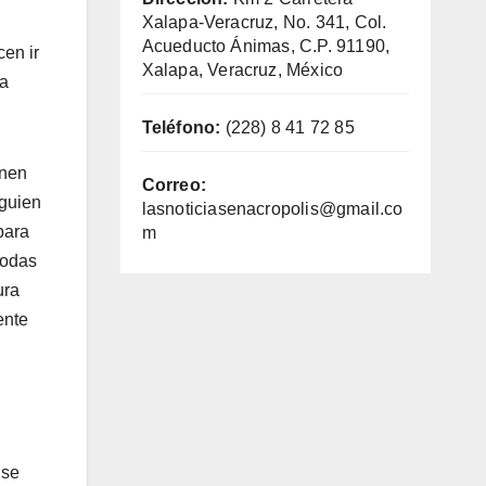
Xalapa-Veracruz, No. 341, Col.
Acueducto Ánimas, C.P. 91190,
en ir
Xalapa, Veracruz, México
la
Teléfono:
(228) 8 41 72 85
enen
Correo:
lguien
lasnoticiasenacropolis@gmail.co
para
m
todas
ura
ente
 se