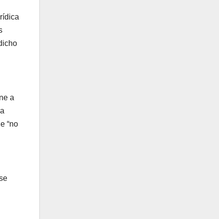
rídica
s
 dicho
ne a
la
ue “no
 se