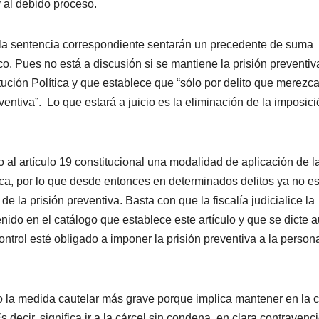
 al debido proceso.
la sentencia correspondiente sentarán un precedente de suma
co. Pues no está a discusión si se mantiene la prisión preventiv
titución Política y que establece que “sólo por delito que merezc
eventiva”. Lo que estará a juicio es la eliminación de la imposic
 al artículo 19 constitucional una modalidad de aplicación de l
ca, por lo que desde entonces en determinados delitos ya no e
e la prisión preventiva. Basta con que la fiscalía judicialice la
nido en el catálogo que establece este artículo y que se dicte a
ntrol esté obligado a imponer la prisión preventiva a la person
mo la medida cautelar más grave porque implica mantener en la c
 decir, significa ir a la cárcel sin condena, en clara contravenc