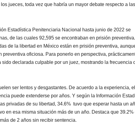
 los jueces, toda vez que habría un mayor debate respecto a la
n Estadística Penitenciaria Nacional hasta junio de 2022 se
nas, de las cuales 92,595 se encontraban en prisión preventiva
adas de la libertad en México están en prisión preventiva, aunqu
 preventiva oficiosa. Para ponerlo en perspectiva, prácticamen
sido declarada culpable por un juez, mostrando la frecuencia 
len ser lentos y desgastantes. De acuerdo a la experiencia, e
encia puede extenderse por años. Y según la Información Estadí
nas privadas de su libertad, 34.6% tuvo que esperar hasta un a
tuvo en esa misma situación más de un año. Destaca que 39.2% 
más de 2 años sin recibir sentencia.