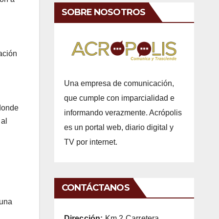
SOBRE NOSOTROS
ación
Una empresa de comunicación,
que cumple con imparcialidad e
 donde
informando verazmente. Acrópolis
 al
es un portal web, diario digital y
TV por internet.
CONTÁCTANOS
 una
Dirección:
Km 2 Carretera