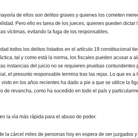
ayoría de ellos son delitos graves y quienes los cometen merec
lidad. Pero ello es tarea de los jueces, quienes pueden dictar 
las víctimas, evitando la fuga de los responsables.
ad todos los delitos listados en el artículo 19 constitucional ti
áctica, tal y como está la norma, los fiscales pueden acusar a a
ras instancias del juicio no se requieren pruebas contundentes 
ial, el presunto responsable termina tras las rejas. Lo que es a 
isto en los años recientes ha dado a pie a que se utilice la fig
os o de revancha, como ha sucedido en todo el país y particularm
 en la vía más rápida para el abuso de poder.
e la cárcel miles de personas hoy en espera de ser juzgados y