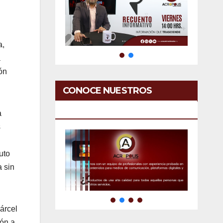
a,
a
ión
CONOCE NUESTROS
SERVICIOS
a
s
uto
a sin
árcel
ión a