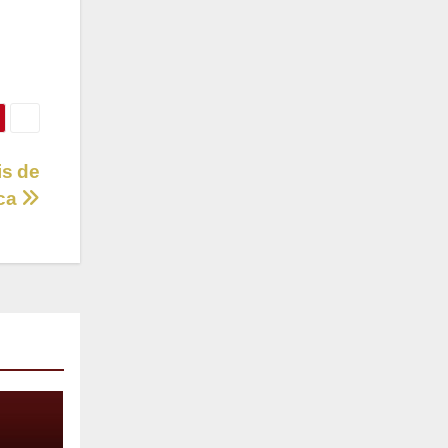
is de
ica