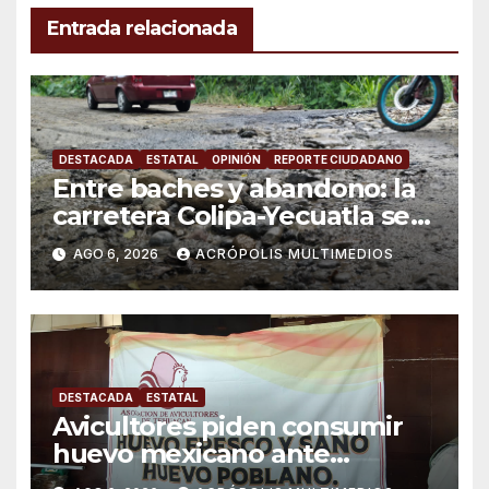
Entrada relacionada
DESTACADA
ESTATAL
OPINIÓN
REPORTE CIUDADANO
Entre baches y abandono: la
carretera Colipa-Yecuatla se
convierte en un riesgo diario
AGO 6, 2026
ACRÓPOLIS MULTIMEDIOS
DESTACADA
ESTATAL
Avicultores piden consumir
huevo mexicano ante
importaciones