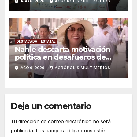
AGO 6, 2026
ACRÓPOLIS MULTIMEDIOS
DESTACADA
ESTATAL
Nahle descarta motivación
política en desafueros de
alcaldes
AGO 6, 2026
ACRÓPOLIS MULTIMEDIOS
Deja un comentario
Tu dirección de correo electrónico no será
publicada.
Los campos obligatorios están