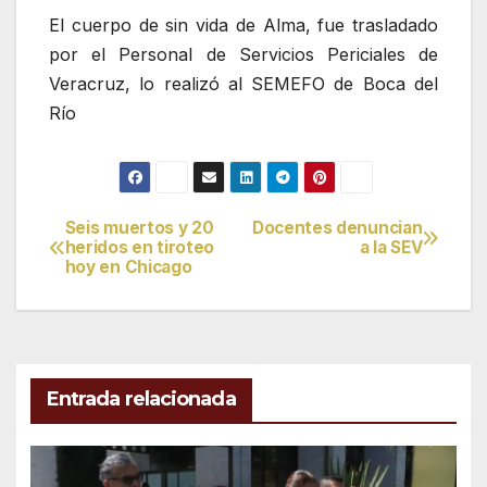
El cuerpo de sin vida de Alma, fue trasladado
por el Personal de Servicios Periciales de
Veracruz, lo realizó al SEMEFO de Boca del
Río
Seis muertos y 20
Docentes denuncian
Navegación
heridos en tiroteo
a la SEV
hoy en Chicago
de
entradas
Entrada relacionada