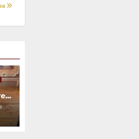
apa
re
S
fica