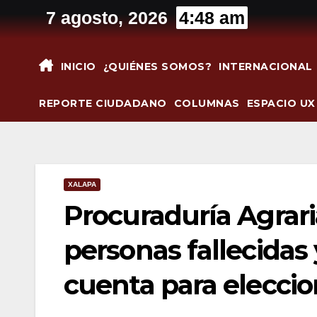
Saltar
7 agosto, 2026
4:48 am
al
contenido
INICIO
¿QUIÉNES SOMOS?
INTERNACIONAL
REPORTE CIUDADANO
COLUMNAS
ESPACIO UX
XALAPA
Procuraduría Agrari
personas fallecidas
cuenta para eleccio