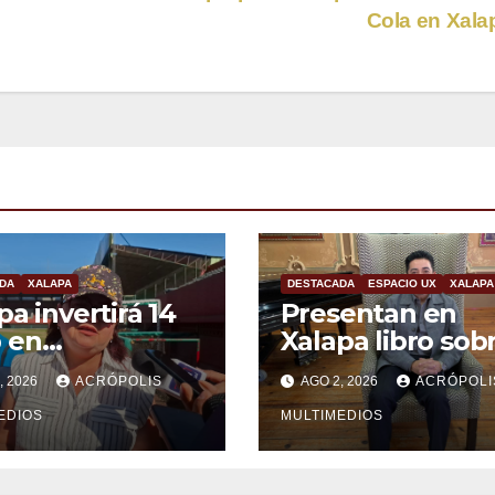
Cola en Xal
DA
XALAPA
DESTACADA
ESPACIO UX
XALAPA
pa invertirá 14
Presentan en
 en
Xalapa libro sob
bilitación del
innovación en la
, 2026
ACRÓPOLIS
AGO 2, 2026
ACRÓPOLI
dio Colón
formación cientí
EDIOS
universitaria
MULTIMEDIOS