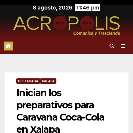
Saltar
8 agosto, 2026
11:46 pm
al
contenido
DESTACADA
XALAPA
Inician los
preparativos para
Caravana Coca-Cola
en Xalapa