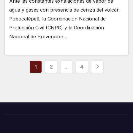
Ante las constantes exhalaciones de vapor de
agua y gases con presencia de ceniza del volcán
Popocatépetl, la Coordinación Nacional de
Protección Civil (CNPC) y la Coordinación
Nacional de Prevención…
Paginación
1
2
…
4
de
entradas