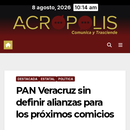
Saltar
8 agosto, 2026
10:14 am
al
contenido
DESTACADA
ESTATAL
POLÍTICA
PAN Veracruz sin
definir alianzas para
los próximos comicios