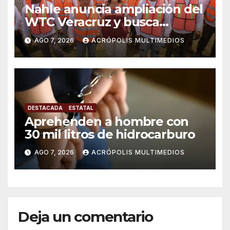
Nahle anuncia ampliación del
WTC Veracruz y busca
solución para ingenio en crisis
AGO 7, 2026
ACRÓPOLIS MULTIMEDIOS
DESTACADA
ESTATAL
Aprehenden a hombre con
30 mil litros de hidrocarburo
AGO 7, 2026
ACRÓPOLIS MULTIMEDIOS
Deja un comentario