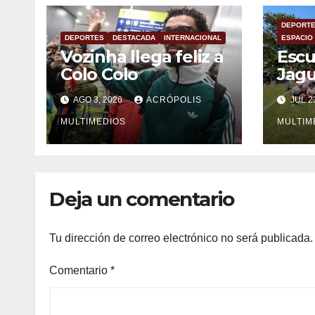
DEPORT
DEPORTES
DESTACADA
INTERNACIONAL
ESPACIO
Vozinha llega feliz a
Escu
Colo Colo
Jagu
emp
AGO 3, 2026
ACRÓPOLIS
JUL 2
nuev
MULTIMEDIOS
la C
MULTIM
202
Deja un comentario
Tu dirección de correo electrónico no será publicada.
Comentario
*