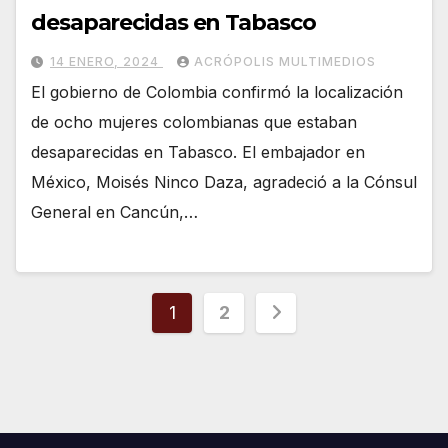
desaparecidas en Tabasco
14 ENERO, 2024
ACRÓPOLIS MULTIMEDIOS
El gobierno de Colombia confirmó la localización
de ocho mujeres colombianas que estaban
desaparecidas en Tabasco. El embajador en
México, Moisés Ninco Daza, agradeció a la Cónsul
General en Cancún,…
Paginación
1
2
de
entradas