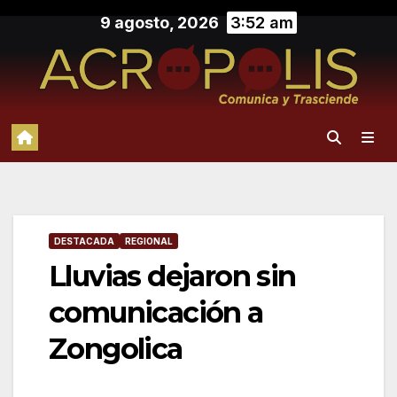
Saltar
9 agosto, 2026
3:52 am
al
contenido
DESTACADA
REGIONAL
Lluvias dejaron sin
comunicación a
Zongolica