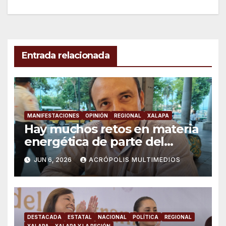
entradas
Entrada relacionada
MANIFESTACIONES
OPINIÓN
REGIONAL
XALAPA
Hay muchos retos en materia
energética de parte del
gobierno: “Movimiento de
JUN 6, 2026
ACRÓPOLIS MULTIMEDIOS
Lucha Social”
DESTACADA
ESTATAL
NACIONAL
POLÍTICA
REGIONAL
XALAPA
XALAPA Y LA REGIÓN