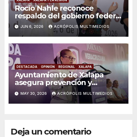
Rocío Nahle reconoce
respaldo del gobierno federal
en beneficio de los jóvenes
JUN 6, 2026
ACRÓPOLIS MULTIMEDIOS
DESTACADA
OPINIÓN
REGIONAL
XALAPA
Ayuntamiento de Xalapa
asegura prevención y
atención a violencia de
MAY 30, 2026
ACRÓPOLIS MULTIMEDIOS
género
Deja un comentario