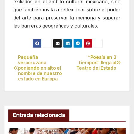
exiliados en el ámbito cultural mexicano, sino
que también invita a reflexionar sobre el poder
del arte para preservar la memoria y superar
las barreras geográficas y culturales.
Pequeña
“Poesía en 3
Navegación
veracruzana
Tiempos” llega al
poniendo en alto el
Teatro del Estado
de
nombre de nuestro
estado en Europa
entradas
Entrada relacionada