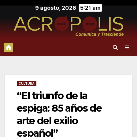
Saltar
9 agosto, 2026
5:21 am
al
contenido
CULTURA
“El triunfo de la
espiga: 85 años de
arte del exilio
español”