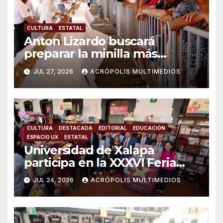
CULTURA
ESTATAL
Anton Lizardo buscará
preparar la minilla más
grande del mundo
JUL 27, 2026
ACRÓPOLIS MULTIMEDIOS
CULTURA
DESTACADA
EDITORIAL
EDUCACIÓN
ESPACIO UX
ESTATAL
Universidad de Xalapa
participa en la XXXVI Feria
Nacional del Libro Infantil y
JUL 24, 2026
ACRÓPOLIS MULTIMEDIOS
Juvenil