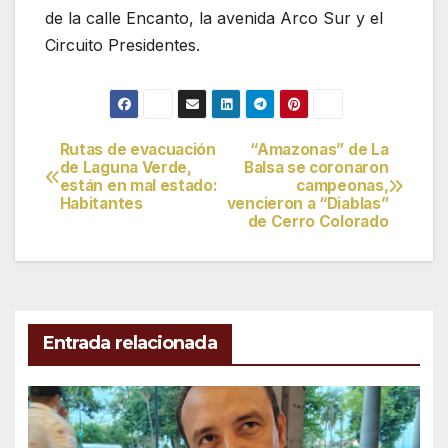
de la calle Encanto, la avenida Arco Sur y el
Circuito Presidentes.
Rutas de evacuación
“Amazonas” de La
Navegación
de Laguna Verde,
Balsa se coronaron
están en mal estado:
campeonas,
de
Habitantes
vencieron a “Diablas”
de Cerro Colorado
entradas
Entrada relacionada