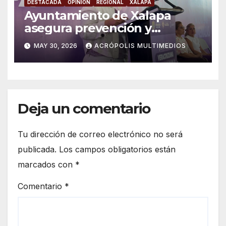
DESTACADA
OPINIÓN
REGIONAL
XALAPA
Ayuntamiento de Xalapa
asegura prevención y
atención a violencia de
MAY 30, 2026
ACRÓPOLIS MULTIMEDIOS
género
Deja un comentario
Tu dirección de correo electrónico no será
publicada.
Los campos obligatorios están
marcados con
*
Comentario
*