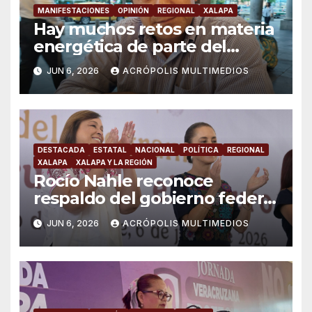
MANIFESTACIONES
OPINIÓN
REGIONAL
XALAPA
Hay muchos retos en materia
energética de parte del
gobierno: “Movimiento de
JUN 6, 2026
ACRÓPOLIS MULTIMEDIOS
Lucha Social”
DESTACADA
ESTATAL
NACIONAL
POLÍTICA
REGIONAL
XALAPA
XALAPA Y LA REGIÓN
Rocío Nahle reconoce
respaldo del gobierno federal
en beneficio de los jóvenes
JUN 6, 2026
ACRÓPOLIS MULTIMEDIOS