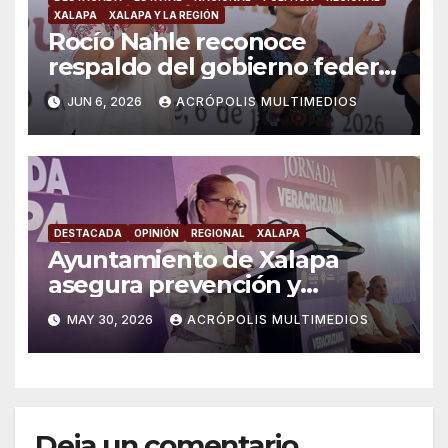
XALAPA
XALAPA Y LA REGIÓN
Rocío Nahle reconoce
respaldo del gobierno federal
en beneficio de los jóvenes
JUN 6, 2026
ACRÓPOLIS MULTIMEDIOS
DESTACADA
OPINIÓN
REGIONAL
XALAPA
Ayuntamiento de Xalapa
asegura prevención y
atención a violencia de
MAY 30, 2026
ACRÓPOLIS MULTIMEDIOS
género
Deja un comentario