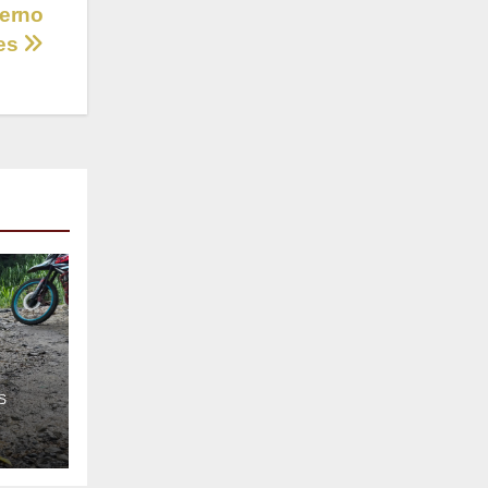
ierno
nes
-
S