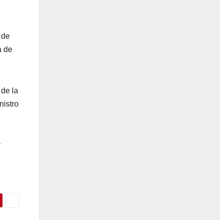
 de
a de
de la
nistro
y