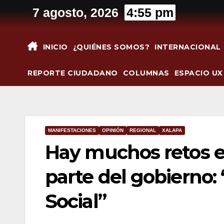
Saltar
7 agosto, 2026
4:55 pm
al
contenido
INICIO
¿QUIÉNES SOMOS?
INTERNACIONAL
REPORTE CIUDADANO
COLUMNAS
ESPACIO UX
MANIFESTACIONES
OPINIÓN
REGIONAL
XALAPA
Hay muchos retos e
parte del gobierno
Social”