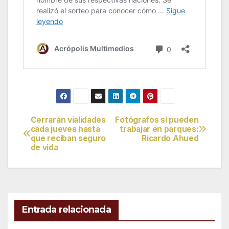
Cerrarán vialidades
Fotógrafos sí pueden
Navegación
cada jueves hasta
trabajar en parques:
que reciban seguro
Ricardo Ahued
de
de vida
entradas
Entrada relacionada