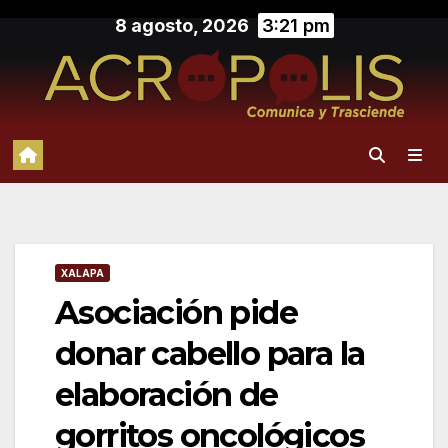
Saltar
8 agosto, 2026
3:21 pm
al
contenido
XALAPA
Asociación pide
donar cabello para la
elaboración de
gorritos oncológicos