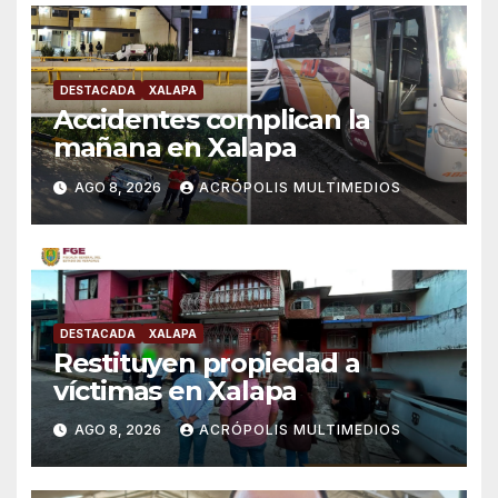
DESTACADA
XALAPA
Accidentes complican la
mañana en Xalapa
AGO 8, 2026
ACRÓPOLIS MULTIMEDIOS
DESTACADA
XALAPA
Restituyen propiedad a
víctimas en Xalapa
AGO 8, 2026
ACRÓPOLIS MULTIMEDIOS