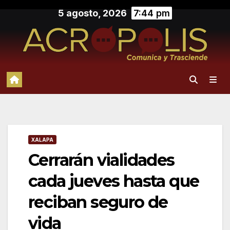
Saltar
5 agosto, 2026
7:44 pm
al
contenido
XALAPA
Cerrarán vialidades
cada jueves hasta que
reciban seguro de
vida