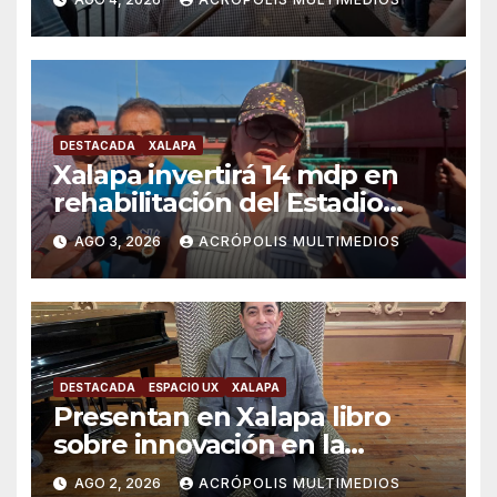
DESTACADA
XALAPA
Xalapa invertirá 14 mdp en
rehabilitación del Estadio
Colón
AGO 3, 2026
ACRÓPOLIS MULTIMEDIOS
DESTACADA
ESPACIO UX
XALAPA
Presentan en Xalapa libro
sobre innovación en la
formación científica
AGO 2, 2026
ACRÓPOLIS MULTIMEDIOS