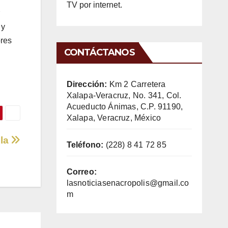
TV por internet.
 y
ores
CONTÁCTANOS
Dirección:
Km 2 Carretera
Xalapa-Veracruz, No. 341, Col.
Acueducto Ánimas, C.P. 91190,
Xalapa, Veracruz, México
bla
Teléfono:
(228) 8 41 72 85
Correo:
lasnoticiasenacropolis@gmail.co
m