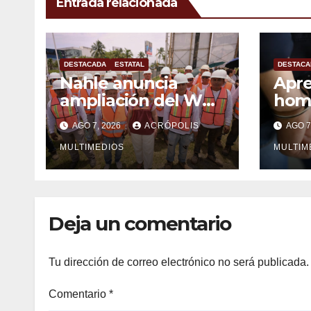
Entrada relacionada
DESTACADA
ESTATAL
DESTACA
Nahle anuncia
Apr
ampliación del WTC
homb
Veracruz y busca
litro
AGO 7, 2026
ACRÓPOLIS
AGO 7
solución para
hidr
ingenio en crisis
MULTIMEDIOS
MULTIM
Deja un comentario
Tu dirección de correo electrónico no será publicada.
Comentario
*