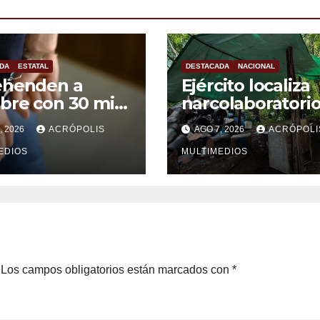
DA
ESTATAL
DESTACADA
NACIONAL
ehenden a
Ejército localiza
re con 30 mil
narcolaboratori
s de
en Michoacán
, 2026
ACRÓPOLIS
AGO 7, 2026
ACRÓPOLI
ocarburo
EDIOS
MULTIMEDIOS
Los campos obligatorios están marcados con
*