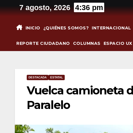
Saltar
7 agosto, 2026
4:36 pm
al
contenido
INICIO
¿QUIÉNES SOMOS?
INTERNACIONAL
REPORTE CIUDADANO
COLUMNAS
ESPACIO UX
DESTACADA
ESTATAL
Vuelca camioneta d
Paralelo