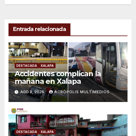
entradas
Entrada relacionada
DESTACADA
XALAPA
Accidentes complican la
mañana en Xalapa
AGO 8, 2026
ACRÓPOLIS MULTIMEDIOS
DESTACADA
XALAPA