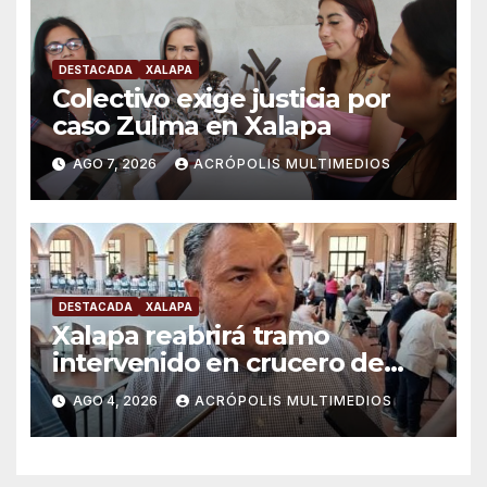
DESTACADA
XALAPA
Colectivo exige justicia por
caso Zulma en Xalapa
AGO 7, 2026
ACRÓPOLIS MULTIMEDIOS
DESTACADA
XALAPA
Xalapa reabrirá tramo
intervenido en crucero de
Manuel C. Tello esta semana
AGO 4, 2026
ACRÓPOLIS MULTIMEDIOS