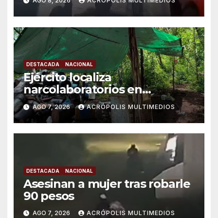
AGO 8, 2026
ACRÓPOLIS MULTIMEDIOS
DESTACADA
NACIONAL
Ejército localiza
narcolaboratorios en
Michoacán
AGO 7, 2026
ACRÓPOLIS MULTIMEDIOS
DESTACADA
NACIONAL
Asesinan a mujer tras robarle
90 pesos
AGO 7, 2026
ACRÓPOLIS MULTIMEDIOS