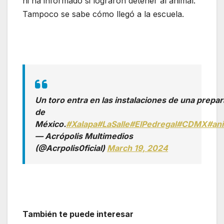
ni ha informado si lograron detener al animal.
Tampoco se sabe cómo llegó a la escuela.
Un toro entra en las instalaciones de una prepa
de
México.
#Xalapa
#LaSalle
#ElPedregal
#CDMX
#an
— Acrópolis Multimedios
(@Acrpolis0ficial)
March 19, 2024
También te puede interesar