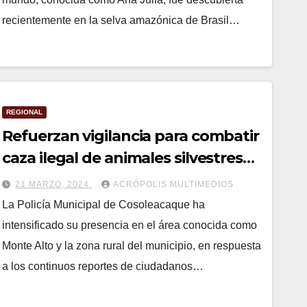
recientemente en la selva amazónica de Brasil…
REGIONAL
Refuerzan vigilancia para combatir
caza ilegal de animales silvestres
en Cosoleacaque
21 MARZO, 2024
ACRÓPOLIS MULTIMEDIOS
La Policía Municipal de Cosoleacaque ha
intensificado su presencia en el área conocida como
Monte Alto y la zona rural del municipio, en respuesta
a los continuos reportes de ciudadanos…