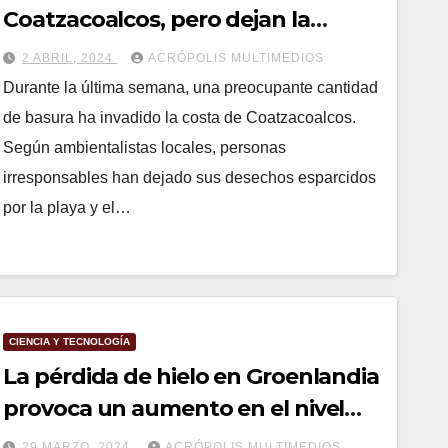
Coatzacoalcos, pero dejan la
basura esparcida
2 ABRIL, 2024
ACRÓPOLIS MULTIMEDIOS
Durante la última semana, una preocupante cantidad
de basura ha invadido la costa de Coatzacoalcos.
Según ambientalistas locales, personas
irresponsables han dejado sus desechos esparcidos
por la playa y el…
CIENCIA Y TECNOLOGÍA
La pérdida de hielo en Groenlandia
provoca un aumento en el nivel
del mar
29 MARZO, 2024
ACRÓPOLIS MULTIMEDIOS