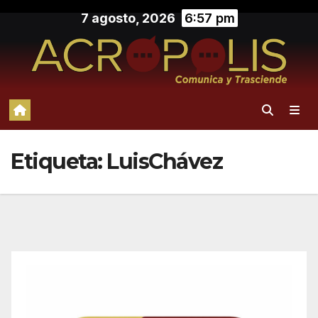
Saltar
7 agosto, 2026
6:57 pm
al
contenido
Etiqueta:
LuisChávez