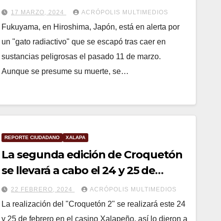
17 MARZO, 2024
ACRÓPOLIS MULTIMEDIOS
Fukuyama, en Hiroshima, Japón, está en alerta por
un "gato radiactivo" que se escapó tras caer en
sustancias peligrosas el pasado 11 de marzo.
Aunque se presume su muerte, se…
REPORTE CIUDADANO
XALAPA
La segunda edición de Croquetón
se llevará a cabo el 24 y 25 de
febrero
22 FEBRERO, 2024
ACRÓPOLIS MULTIMEDIOS
La realización del "Croquetón 2" se realizará este 24
y 25 de febrero en el casino Xalapeño, así lo dieron a