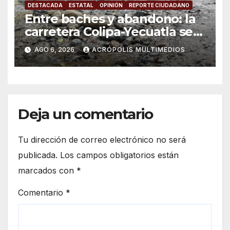
DESTACADA
ESTATAL
OPINIÓN
REPORTE CIUDADANO
Entre baches y abandono: la
carretera Colipa-Yecuatla se
convierte en un riesgo diario
AGO 6, 2026
ACRÓPOLIS MULTIMEDIOS
Deja un comentario
Tu dirección de correo electrónico no será
publicada.
Los campos obligatorios están
marcados con
*
Comentario
*