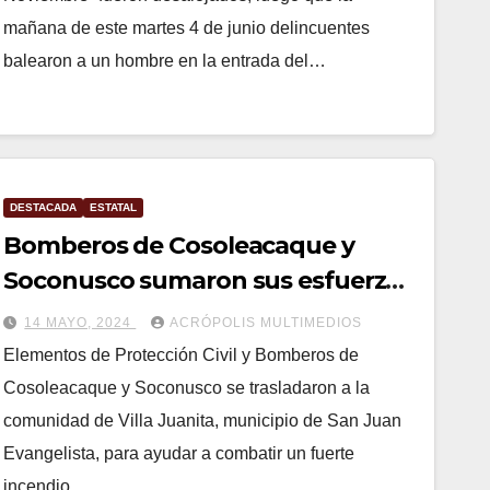
mañana de este martes 4 de junio delincuentes
balearon a un hombre en la entrada del…
DESTACADA
ESTATAL
Bomberos de Cosoleacaque y
Soconusco sumaron sus esfuerzos
para combatir fuerte incendio en
14 MAYO, 2024
ACRÓPOLIS MULTIMEDIOS
Villa Juanita
Elementos de Protección Civil y Bomberos de
Cosoleacaque y Soconusco se trasladaron a la
comunidad de Villa Juanita, municipio de San Juan
Evangelista, para ayudar a combatir un fuerte
incendio…