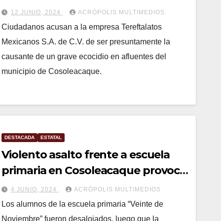
Cosoleacaque
12 JUNIO, 2024
ACRÓPOLIS MULTIMEDIOS
Ciudadanos acusan a la empresa Tereftalatos
Mexicanos S.A. de C.V. de ser presuntamente la
causante de un grave ecocidio en afluentes del
municipio de Cosoleacaque.
DESTACADA
ESTATAL
Violento asalto frente a escuela
primaria en Cosoleacaque provoca
evacuación de alumnos
4 JUNIO, 2024
ACRÓPOLIS MULTIMEDIOS
Los alumnos de la escuela primaria “Veinte de
Noviembre” fueron desalojados, luego que la