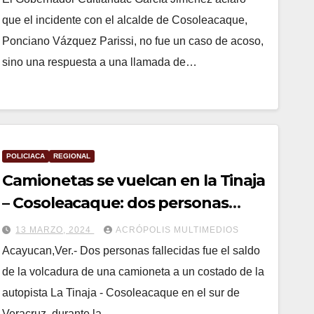
que el incidente con el alcalde de Cosoleacaque,
Ponciano Vázquez Parissi, no fue un caso de acoso,
sino una respuesta a una llamada de…
POLICIACA
REGIONAL
Camionetas se vuelcan en la Tinaja
– Cosoleacaque: dos personas
fallecieron
13 MARZO, 2024
ACRÓPOLIS MULTIMEDIOS
Acayucan,Ver.- Dos personas fallecidas fue el saldo
de la volcadura de una camioneta a un costado de la
autopista La Tinaja - Cosoleacaque en el sur de
Veracruz, durante la…