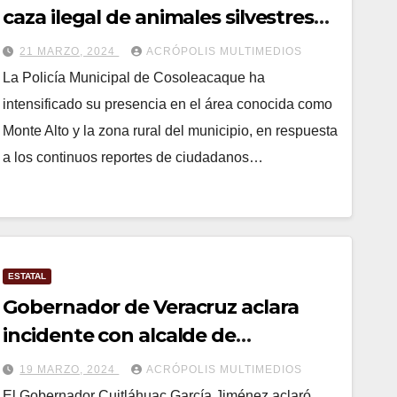
caza ilegal de animales silvestres
en Cosoleacaque
21 MARZO, 2024
ACRÓPOLIS MULTIMEDIOS
La Policía Municipal de Cosoleacaque ha
intensificado su presencia en el área conocida como
Monte Alto y la zona rural del municipio, en respuesta
a los continuos reportes de ciudadanos…
ESTATAL
Gobernador de Veracruz aclara
incidente con alcalde de
Cosoleacaque
19 MARZO, 2024
ACRÓPOLIS MULTIMEDIOS
El Gobernador Cuitláhuac García Jiménez aclaró