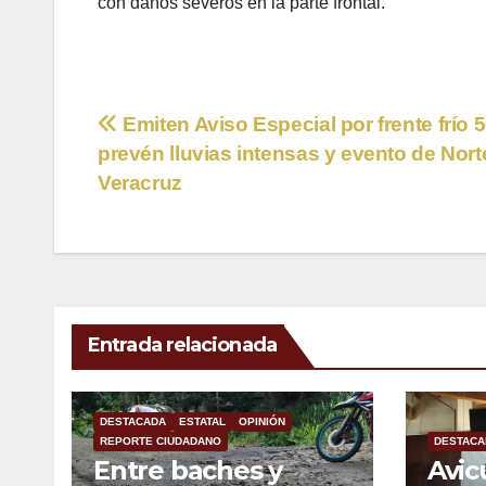
con daños severos en la parte frontal.
Navegación
Emiten Aviso Especial por frente frío 5
prevén lluvias intensas y evento de Nort
de
Veracruz
entradas
Entrada relacionada
DESTACADA
ESTATAL
OPINIÓN
REPORTE CIUDADANO
DESTACA
Entre baches y
Avic