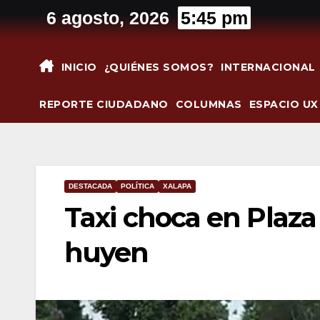
Saltar
6 agosto, 2026
5:45 pm
al
contenido
INICIO
¿QUIÉNES SOMOS?
INTERNACIONAL
REPORTE CIUDADANO
COLUMNAS
ESPACIO UX
DESTACADA
POLÍTICA
XALAPA
Taxi choca en Plaz
huyen