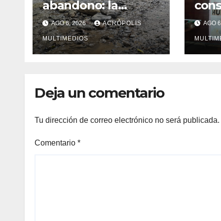
abandono: la
con
carretera Colipa-
mexi
AGO 6, 2026
ACRÓPOLIS
AGO 6
Yecuatla se
impo
convierte en un
MULTIMEDIOS
MULTIM
riesgo diario
Deja un comentario
Tu dirección de correo electrónico no será publicada.
Comentario
*