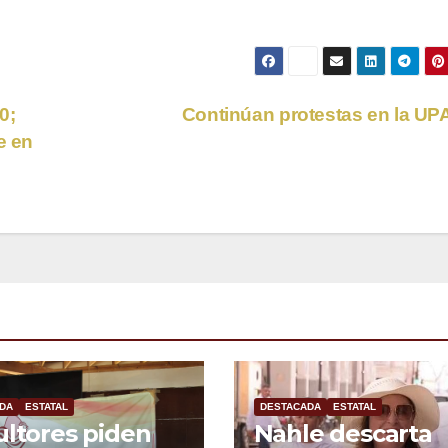
0;
Continúan protestas en la U
e en
DA
ESTATAL
DESTACADA
ESTATAL
ultores piden
Nahle descarta