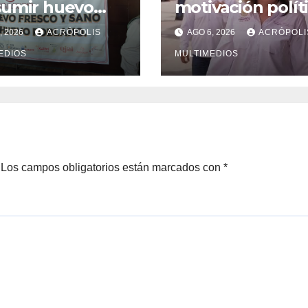
sumir huevo
motivación polít
cano ante
en desafueros d
, 2026
ACRÓPOLIS
AGO 6, 2026
ACRÓPOLI
rtaciones
alcaldes
EDIOS
MULTIMEDIOS
Los campos obligatorios están marcados con
*